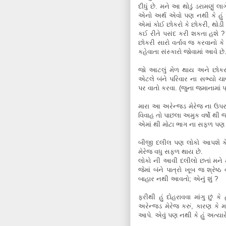
દીધું છે. મને આ થોડું ડરામણું લ
એનો અર્થ એવો પણ નથી કે હું અ
એમાં કોઈ છોકરો કે છોકરી, થોડી 
કઈ રીતે પસંદ કરી શકતા હશે ?
છોકરી સારો વર્તાવ જ કરવાનો કે
કહેવાતા સંસ્કારો જોવામાં આવે છે
જો આટલું મેળ થાય અને છોકરો/
એટલે બંને પરિવાર ના સભ્યો ચા
પર વાતો કરવા. (જુના જમાનામાં પ
મારા આ અરેન્જડ મેરેજ ના ઉપર
વિવાહ તો પાછલા અમુક વર્ષો થી
એમાં થી મોટા ભાગ ના સફળ પણ
બીજી દલીલ પણ લોકો આપશે કે
મેરેજ વધુ સફળ થાય છે.
લોકો ની આવી દલીલો છતાં મને મ
જેમાં બંને પાત્રો ખૂબ જ શ્રેષ્
બાહાર નથી આવતો; એનું શું ?
ફરીથી હું દોહરાવવા માંગુ છું ક
અરેન્જડ મેરેજ કરું, કારણ કે મન
આપે. એવું પણ નથી કે હું અત્યારે 