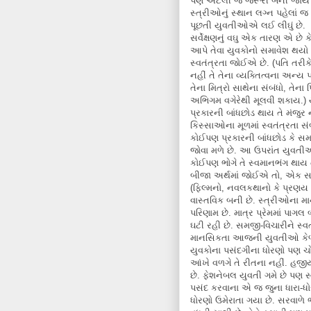
પણ એટલી જ જરૂરી બની જાય 
સ્ત્રીઓનું સ્થાન લગ્ન પહેલાં જ 
પૂછતી યુવતીઓએ લઈ લીઘું છે.
સર્વેક્ષણનું વઘુ એક તારણ એ છે 
આપે તેવા યુવકોનો સમાવેશ થયો
સ્વતંત્રતા જોઈએ છે. (પતિ તરીક
નહીં તે તેના વ્યક્તિત્વના અન્
તેના મિત્રો સાથેના સંબંધો, તેના
અભિગમ વગેરેથી મૂલવી શકાય.) ય
પ્રકારની બાંધછોડ થાય તે મંજુ
કિસ્સાઓના મૂળમાં સ્વતંત્રતા સંબ
કોઈપણ પ્રકારની બાંધછોડ કે 
જોવા મળે છે. આ ઉપરાંત યુવતી
કોઈપણ ભોગે તે સ્વમાનભંગ થાય 
બીજા અર્થમાં જોઈએ તો, એક સમય
(ફિલ્મનો, નવલકથાનો કે પ્ર
વાસ્તવિક બની છે. સ્ત્રીઓના મા
પરિણામ છે. માત્ર પ્રેમમાં પાગ
ઘટી રહી છે. સમજી-વિચારીને સ્વત
માનસિકતા આજની યુવતીઓ કેળવ
યુવકોના પસંદગીના ધોરણો પણ ચો
આંખે વળગે તે રીતના નહીં. હજીય 
છે. ફેશનેબલ યુવતી ગમે છે પણ 
પસંદ કરવાના એ જ જુના ધારા-ધ
ધોરણો ઉમેરાતા ગયા છે. સરવાળે