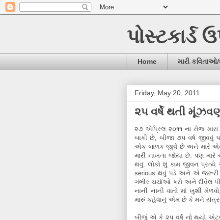
પોસ્ટકાર્ડ 
Home
મારી કવિતાઓ
Friday, May 20, 2011
૨૫ વર્ષે થતી મૂંઝવ
૨૭ એપ્રિલ ૨૦૧૧ ના રોજ મારા ૨૫
બાકી છે, બીજા ૭૫ વર્ષ જીવવું 
એક બાળક જીવે છે અને મારે એને
મારી નાખતા જોયા છે. પણ મારે એ
થવું. લોકો શું કામ જીવન પ્ર
serious થવું પડે અને એ જરૂ
ગંભીર ચર્ચાઓ કરો અને દીવેલ પી
નાની નાની વાતો માં ખુશી મેળવો
મારું કહેવાનું એમ છે કે મને યંત
બીજું એ કે ૨૫ વર્ષ નો થયો એટલ