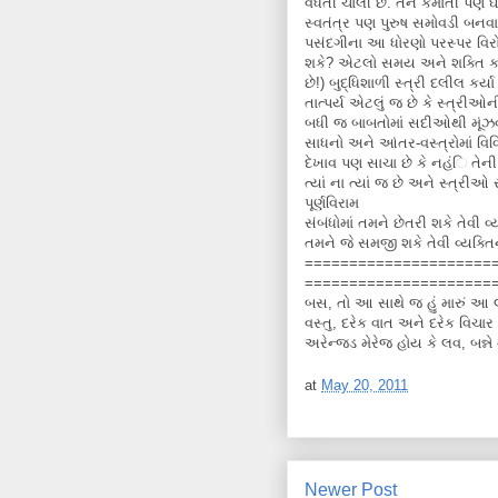
વધતી ચાલી છે. તેને કમાતી પણ ઘ
સ્વતંત્ર પણ પુરુષ સમોવડી બનવાન
પસંદગીના આ ધોરણો પરસ્પર વિરોધી
શકે? એટલો સમય અને શક્તિ ક્ય
છે!) બુદ્ધિશાળી સ્ત્રી દલીલ કર્યા
તાત્પર્ય એટલું જ છે કે સ્ત્રીઓન
બધી જ બાબતોમાં સદીઓથી મૂંઝવ
સાધનો અને આંતર-વસ્ત્રોમાં વિવ
દેખાવ પણ સાચા છે કે નહંિ તે
ત્યાં ના ત્યાં જ છે અને સ્ત્રી
પૂર્ણવિરામ
સંબંધોમાં તમને છેતરી શકે તેવી
તમને જે સમજી શકે તેવી વ્યક
=====================
=====================
બસ, તો આ સાથે જ હું મારું આ લા
વસ્તુ, દરેક વાત અને દરેક વિચાર 
અરેન્જડ મેરેજ હોય કે લવ, બન્ન
at
May 20, 2011
Newer Post