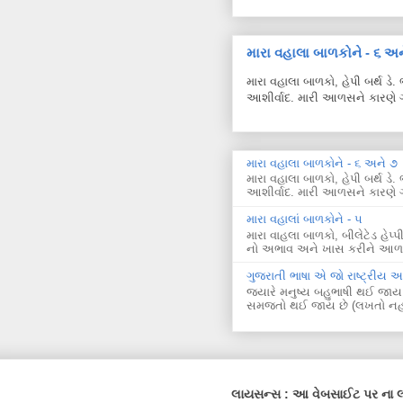
મારા વહાલા બાળકોને - ૬ અન
મારા વહાલા બાળકો, હેપી બર્થ ડ
આશીર્વાદ. મારી આળસને કારણે ગ
મારા વહાલા બાળકોને - ૬ અને ૭
મારા વહાલા બાળકો, હેપી બર્થ ડ
આશીર્વાદ. મારી આળસને કારણે ગ
મારા વહાલાં બાળકોને - ૫
મારા વાહલા બાળકો, બીલેટેડ હે
નો અભાવ અને ખાસ કરીને આળસન
ગુજરાતી ભાષા એ જો રાષ્ટ્રીય 
જ્યારે મનુષ્ય બહુભાષી થઈ જાય
સમજતો થઈ જાય છે (લખતો નહીં!) ત
લાયસન્સ : આ વેબસાઈટ પર ના લખ