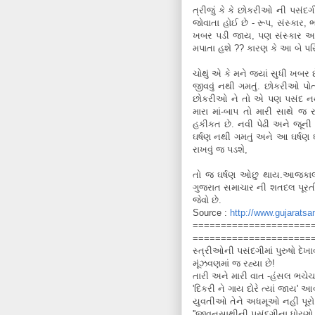
ત્રીજું કે કે છોકરીઓ ની પસંદગ
જોવાતા હોઈ છે - રૂપ, સંસ્ક
ખબર પડી જાય, પણ સંસ્કાર અ
મપાતા હશે ?? કારણ કે આ બે પરિ
ચોથું એ કે મને જ્યાં સુધી ખબર
જીવવું નથી ગમતું. છોકરીઓ પોત
છોકરીઓ ને તો એ પણ પસંદ નથી કે
મારા માં-બાપ તો મારી સાથે જ
હકીકત છે. નવી પેઢી અને જૂની પ
ઘર્ષણ નથી ગમતું અને આ ઘર્ષણ ઘ
રાખવું જ પડશે,
તો જ ઘર્ષણ ઓછુ થાય.આજકાલ
ગુજરાત સમાચાર ની શતદલ પૂરતી 
જેવો છે.
Source :
http://www.gujaratsa
=====================
=====================
સ્ત્રીઓની પસંદગીમાં પુરુષો દ
મૂંઝવણમાં જ રહ્યા છે!
તારી અને મારી વાત -હંસલ ભચેચ
'દિકરી ને ગાય દોરે ત્યાં જાય
યુવતીઓ તેને અધમૂઓ નહીં પૂરો 
''જીવનસાથીની પસંદગીના ધોરણો 