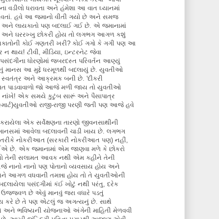
વડીલો ધરાવતા અને હંમેશા આ વાત ઘ્યાનમાં
ડાવતાં. હવે આ જમાનો વીતી ગયો છે અને સમજ
ો અને લાયકાતો પણ બદલાઈ ગઈ છે. એ જમાનામાં
ય અને ઘરરખ્ખુ છોકરી હોય તો લગભગ આગળ કશું
લાયકાતોની કોઈ ગણતરી ખરી? કોઈ ગગો કે ગગી પણ આ
 ન થાય! ટીવી, મીડિયા, ઇન્ટરનેટ જેવા
પસંદગીના ધોરણોમાં જબરદસ્ત પરિવર્તન આણ્યું
ં માનસ આ મુદ્દે ધરમૂળથી બદલાયું છે. યુવતીઓ
્ટ, સ્વતંત્ર અને આક્રમક બની છે. 'દીકરી
કહેવત પાડવાવાળો જો આજે મળી જાય તો યુવતીઓ
નાંખે! એક સમયે કુટુંબ સારૂં અને પૈસાપાત્ર
્માર્ટ)યુવતીઓ રાજી-રાજી પરણી જતી પણ આજે હવે
ાયેલા એક સર્વેક્ષણના તારણો જીવનસાથીની
 માનસમાં આવેલા બદલાવની ચાડી ખાય છે. લગભગ
ી તરીકે નોકરીઆત (સરકારી નોકરીઆત પણ) નહીં,
ોઈએ છે. એક જમાનામાં એમ જાણવા મળે કે છોકરો
 છે તો તેની સલામત આવક નથી એમ કહીને તેની
આજે નાનો નાનો પણ પોતાનો વ્યવસાય હોય અને
અને આગળ વધવાની તમન્ના હોય તો તે યુવતીઓની
ાયેલા પસંદગીમાં કંઈ ખોટું નથી પરંતુ, દરેક
 ઉજ્જવળ છે એવું માનવું જરા વધારે પડતું
ય કરે છે તે પણ એટલું જ અગત્યનું છે. સાથે
ઓ અને ભવિષ્યની યોજનાઓ અંગેની માહિતી મેળવવી