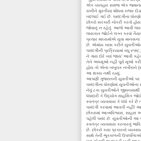
એક વ્યવહાર સમજ એક જમાનાના 
રાખીને મુરતીયા શોધવા નજર દો
બદલાઈ ગઈ છે. પસંદગીના ધોરણ
છોકરો સરકારી નોકરી કરતો હો
જોવાનું ન રહેતું. આજે આવી 
લાયકાત જોઈને લગ્ન કરવાં તૈયાર
પ્રચાર માઘ્યમોએ યુવા માનસના 
છે. એમાંય ખાસ કરીને યુવતીઓનુ
પસંદગીની પ્રક્રિયામાં વઘુ સ્પષ
ને ગાય દોરે ત્યાં જાય' આવી 
તેને અધમૂઓ નહીં પૂરો મૂઓ કરી 
હોય તો એના બબૂચક નબીરાને (સ
આ શક્ય નથી રહ્યું.
આપણી ગુજરાતની યુવતીઓ પર કર
પસંદગીના ધોરણોમાં યુવતીઓના
નેવું ટકા યુવતીઓને જીવનસાથ
ધંધાદારી કે ઉદ્યોગ સાહસિક જ
સ્વતંત્ર વ્યવસાય કે ધંધો કરે
પસંદગી કરવામાં આવતી નહીં! 
છોકરામાં આત્મવિશ્વાસ, સાહસ 
પહેલી પસંદ છે. યુવતીઓની આ બદલ
સ્વતંત્ર વ્યવસાય કરનારનું ભાવિ
છે. છોકરો કયા પ્રકારનો વ્યવસા
સાથે તેની ભૂતકાળની ઉપલબ્ધિ