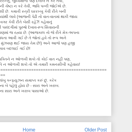
રરખ્ખુ, બુઘ્ધિશાળી પણ દલીલ ન કરે તેવી,
ી ચેષ્ટા ન કરે તેવી, ભાવિ પત્ની જોઈએ છે.
 છે. કમાતી સ્ત્રી ઘરરખ્ખુ કેવી રીતે બની
ાંથી લાવે (આજની પેઢી તો વાત-વાતમાં થાકી જાય
 વગર કેવી રીતે બેસી રહે?! કહેવાનું
ી પસંદગીમાં પુરુષો દેખાવ-રૂપ સિવાયની
ણમાં જ રહ્યા છે. (આજકાલ તો જે રીતે મેક-અપના
િધતા આવી ગઈ છે તે જોતાં હવે તો રૂપ અને
ની મુંઝવણ થઈ જાય તેમ છે!) અને આજે પણ હજી
ઓ સાવ બદલાઈ ગઈ છે!
 વ્યક્તિને ન ઓળખી શકો તો કોઈ વાત નહી પણ,
્તિને ન ઓળખી શકો તો એ તમારી કમનસીબી કહેવાય!
==============================================
===
ંબુ કન્ફયુઝન સમાપ્ત કરું છું. કરેક
ના બે પહેલું હોય છે - સારા અને ખરાબ.
ે ના સારા અને ખરાબ પાસાઓ છે.
Home
Older Post