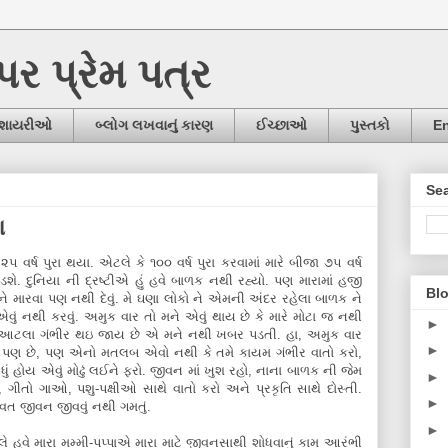
ઉપર પ્રેમ પત્ર
/શાયરીઓ
બ્લોગ લખવાનું કારણ
ઈચ્છાઓ
પુસ્તકો
En
Sea
ણ
 વર્ષ પુરા થયા. એટલે કે ૧૦૦ વર્ષ પુરા કરવામાં મારે બીજા ૭૫ વર્ષ
પડશે. દુનિયા ની દ્રષ્ટીએ હું હવે બાળક નથી રહ્યો. પણ મારામાં હજી
Blo
 મારવા પણ નથી દેવું. મે ઘણા લોકો ને એમની અંદર રહેલા બાળક ને
વું નથી કરવું. અમુક વાર તો મને એવું થાય છે કે મારે મોટા જ નથી
►
ત્યે આટલા ગંભીર થઇ જાય છે એ મને નથી ખબર પડતી. હા, અમુક વાર
►
રી પણ છે, પણ એનો મતલબ એવો નથી કે તમે કાયમ ગંભીર વાતો કરો,
ધું હોય એવું મોઢું લઈને ફરો. જીવન માં ખુશ રહો, નાના બાળક ની જેમ
►
, ગીતો ગાઓ, પશુ-પક્ષીઓ સાથે વાતો કરો અને પ્રકૃતિ સાથે દોસ્તી.
►
્રવત જીવન જીવવું નથી ગમતું.
►
ે હવે મારા મમ્મી-પપ્પાએ મારા માટે જીવનસાથી શોધવાનું કામ આરંભી