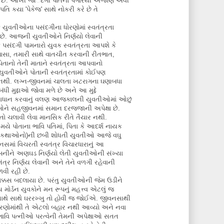
છે. આખી જંિદગી પતિના પગારથી અજાણ એવી
પતિ કયા 'પેકેજ' સાથે નોકરી કરે છે તે
કે યુવતીઓના પસંદગીના ધોરણોમાં સ્વતંત્રતા
 છે. આજની યુવતીઓને નિર્ણયો લેવાની
ે પસંદગી પામનારો યુવક સ્વતંત્રતા આપશે કે
ય પાસા, તમારી સાથે વાતચીત કરવાની રીતભાત,
 પિતાનો તેની માતાને સ્વતંત્રતા આપવાનો
ુવતીઓને પોતાની સ્વતંત્રતામાં કોઈપણ
ર નથી. લગ્ન-જીવનમાં ચાલતા ખટરાગના ઘણાબધા
ંધી મુદ્દાઓ જોવા મળે છે અને આ મુદ્દે
સમાધાન કરવાનું વલણ આજકાલની યુવતીઓમાં ઓછું
ઓને સહજીવનમાં સમાન દરજ્જાની અપેક્ષા છે.
તો ચલાવી લેવા માનસિક રીતે તૈયાર નથી.
ે પોતાના ભાવિ પતિમાં, પિતા કે આદર્શ નાયક
ણય કથાઓનો)ની છબી શોધતી યુવતીઓ આજે વઘુ
નસમાં વિચરતી સ્વતંત્ર વિચારધારાનું આ
લ બનીને અણઘડ નિર્ણયો લેતી યુવતીઓની સંખ્યા
ંત્ર નિર્ણય લેવાની અને તેને વળગી રહેવાની
ી રહી છે.
ક્કસ બદલાયા છે. પરંતુ યુવતીઓની જેમ ઉડીને
મોર્ડન યુવકોને મન રૂપનું મહત્ત્વ એટલું જ
સાથે સાથે ઘરરખ્ખુ તો હોવી જ જોઈએ. જીવનસાથી
ોરણોમાંથી તે એટલો બહાર નથી આવ્યો અને નવા
 ભાવિ પત્નીઓ પરત્વેની તેમની અપેક્ષાઓ સતત