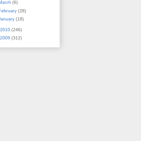
March
(6)
February
(28)
January
(18)
2010
(246)
2009
(312)