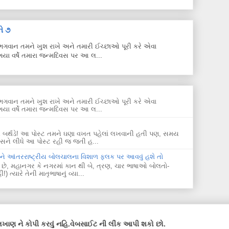
ે ૭
ે. ભગવાન તમને ખુશ રાખે અને તમારી ઈચ્છાઓ પૂરી કરે એવા
યા વર્ષે તમારા જન્મદિવસ પર આ લ...
ે. ભગવાન તમને ખુશ રાખે અને તમારી ઈચ્છાઓ પૂરી કરે એવા
યા વર્ષે તમારા જન્મદિવસ પર આ લ...
પ્પી બર્થડે! આ પોસ્ટ તમને ઘણા વખત પહેલાં લખવાની હતી પણ, સમય
ે લીધે આ પોસ્ટ રહી જ જતી હ...
અને આંતરરાષ્ટ્રીય બોલચાલના વિશાળ ફલક પર આવવું હશે તો
 છે, મહાનગર કે નગરમાં કાન થી બે, ત્રણ, ચાર ભાષાઓ બોલતો-
્યારે તેની માતૃભાષાનું વ્યા...
ાણ ને કોપી કરવું નહિ.વેબસાઈટ ની લીંક આપી શકો છો.