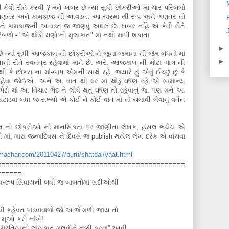
ી કેવી રીતે કરવી ? મને ખબર છે ત્યાં સુધી છોકરીઓ માં ચાર પરિબળો
ાર, ભણતર અને કામકાજ ની આવડત. આ ચારમાં થી રૂપ અને ભણતર તો
ને કામકાજની આવડત જ જાણવું અઘરું છે. ખબર નહિ એ કેવી રીતે
બળો - "એ થોડી ક્ષણો ની મુલાકાત" માં નથી માપી શકાતા.
►
 છે ત્યાં સુધી આજકાલ ની છોકરીઓ ને જુના જમાના ની જેમ બંધનો માં
►
ાની રીતે સ્વતંત્ર રહેવામાં માને છે. અરે, આજકાલ ની મોટા ભાગ ની
 છોકરા ના માં-બાપ એમની સાથે રહે. જ્યારે હું એવું ઈચ્છું છું કે
 રહેવા જોઈએ. અને આ વાત થી ઘર માં થોડું ઘર્ષણ રહે એ સામાન્ય
ેઢી માં આ વિચાર ભેદ ને લીધે થતું ઘર્ષણ તો રહેવાનું જ. પણ મને આ
ટાડવા બધા જ સભ્યો એ કોઈ ને કોઈ વાત માં તો ચલાવી લેવાનું વર્તન
 ની છોકરીઓ ની માનસિકતા પર જાણીતા લેખક, હંસલ ભચેચ એ
માં, મારા જન્મદિવસ ને દિવસે જ publish થયેલ લેખ દરેક એ વાંચવા
machar.com/20110427/purti/shatdal/vaat.html
==============================================
======
ેખાવ-રૂપ સિવાયની બધી જ બાબતોમાં સદીઓથી
' આવી કહેવત પાડવાવાળો જો આજે મળી જાય તો
મૂઓ કરી નાંખે!
મુરતિયાની લાયકાત મૂલવીને નક્કી કરવા'' આવી