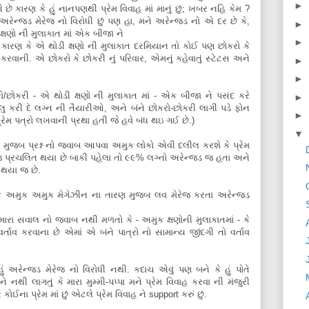
►
ાગે છે કારણ કે હું નાનપણથી પ્રેમ વિવાહ માં માનું છું; ખબર નહિ કેમ ?
રેન્જડ મેરેજ નો વિરોધી છું પણ હા, મને અરેન્જડ નો એ દર છે કે,
►
ક્ષણો ની મુલાકાત માં એક બીજા ને
►
 કારણ કે એ થોડી ક્ષણો ની મુલાકાત દરમિયાન તો કોઈ પણ છોકરો કે
 કરવાની. એ છોકરો કે છોકરી નું પરિવાર, એમનું કહેવાતું સ્ટેટસ અને
►
.
►
છોકરી - એ થોડી ક્ષણો ની મુલાકાત માં - એક બીજા ને પસંદ કરે
►
લુ કરી દે લગ્ન ની તૈયારીઓ, અને બંને છોકરો-છોકરી લાગી પડે ફોન
►
્રેમ પત્રો લખવાની પ્રથા હતી જે હવે બંધ થઇ ગઈ છે.)
▼
 મુજબ પ્રશ્ન નો જવાબ આપવા અમુક લોકો એવી દલીલ કરશે કે પ્રેમ
 જ પ્રચલિત થયા છે બાકી પહેલા તો ૯૯% લગ્નો અરેન્જડ જ હતા અને
 થયા જ છે.
 અમુક અમુક મેગેઝીન ના તારણ મુજબ લવ મેરેજ કરતા અરેન્જડ
ારા સવાલ નો જવાબ નથી મળતો કે - અમુક ક્ષણોની મુલાકાતમાં - કે
ઠ વર્તાવ કરવાના છે એમાં એ બંને પાત્રો નો સામાન્ય જીંદગી તો વર્તાવ
ે હું અરેન્જડ મેરેજ નો વિરોધી નથી. કદાચ એવું પણ બને કે હું પોતે
ે નથી લાગતું કે મારા મુમ્મી-પપ્પા મને પ્રેમ વિવાહ કરવા ની મંજુરી
કોઈના પ્રેમ માં છું એટલે પ્રેમ વિવાહ ને support કરું છું.