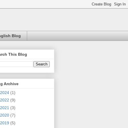
glish Blog
rch This Blog
g Archive
2024
(1)
2022
(9)
2021
(3)
2020
(7)
2019
(5)