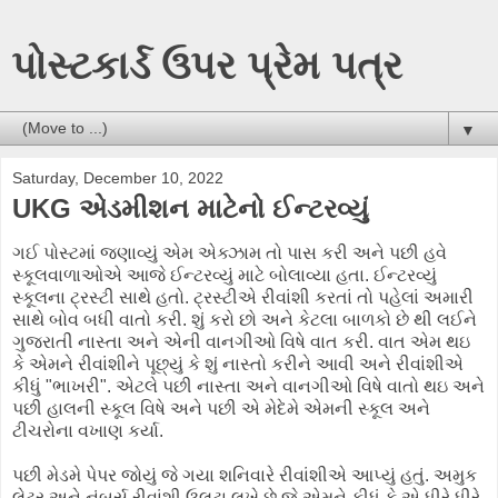
પોસ્ટકાર્ડ ઉપર પ્રેમ પત્ર
▼
Saturday, December 10, 2022
UKG એડમીશન માટેનો ઈન્ટરવ્યું
ગઈ પોસ્ટમાં જણાવ્યું એમ એક્ઝામ તો પાસ કરી અને પછી હવે
સ્કૂલવાળાઓએ આજે ઈન્ટરવ્યું માટે બોલાવ્યા હતા. ઈન્ટરવ્યું
સ્કૂલના ટ્રસ્ટી સાથે હતો. ટ્રસ્ટીએ રીવાંશી કરતાં તો પહેલાં અમારી
સાથે બોવ બધી વાતો કરી. શું કરો છો અને કેટલા બાળકો છે થી લઈને
ગુજરાતી નાસ્તા અને એની વાનગીઓ વિષે વાત કરી. વાત એમ થઇ
કે એમને રીવાંશીને પૂછ્યું કે શું નાસ્તો કરીને આવી અને રીવાંશીએ
કીધું "ભાખરી". એટલે પછી નાસ્તા અને વાનગીઓ વિષે વાતો થઇ અને
પછી હાલની સ્કૂલ વિષે અને પછી એ મેદેમે એમની સ્કૂલ અને
ટીચરોના વખાણ કર્યા.
પછી મેડમે પેપર જોયું જે ગયા શનિવારે રીવાંશીએ આપ્યું હતું. અમુક
લેટર અને નંબર્સ રીવાંશી ઉલટા લખે છે જે એમને કીધું કે એ ધીરે ધીરે