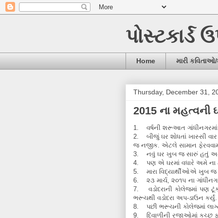
પોસ્ટકાર્ડ 
Home
મારી કવિતાઓ
Thursday, December 31, 2
2015 ના મહત્વની
1. વર્ષની શરૂઆત ગાંધીનગરમાં
2. બીજું ઘર શોધતાં ખાસ્સી વા
જ નજીક. એટલે સામાન ફેરવવા
3. નવું ઘર ખુબ જ સારું હતું
4. પણ એ ઘરમાં વધારે અમે ના ટક
5. મારા વિદ્યાર્થીઓએ ખુબ જ
6. ૨૩ માર્ચ, ૨૦૧૫ ના ગાંધીનગર 
7. વડોદરાની કોલેજમાં પણ ટૂં
ભરૂચથી વડોદરા અપ-ડાઉન કર્યું.
8. પછી ભરૂચની કોલેજમાં લાગ્
9. દિવાળીની રજાઓમાં કચ્છ ફર