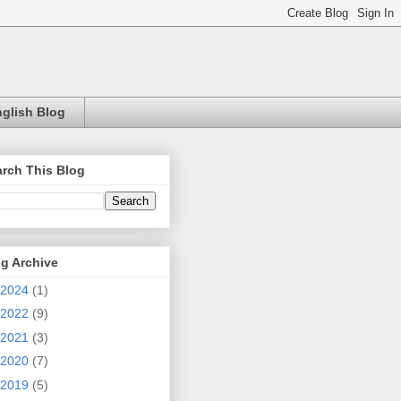
glish Blog
rch This Blog
g Archive
2024
(1)
2022
(9)
2021
(3)
2020
(7)
2019
(5)