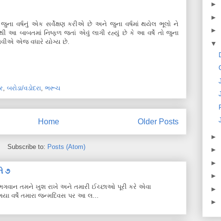
►
►
 જુના વર્ષનું એક સર્વેક્ષણ કરીએ છે અને જુના વર્ષમાં થયેલ ભૂલો ને
►
થી આ બાબતમાં નિષ્ફળ જતાં એવું લાગી રહ્યું છે કે આ વર્ષે તો જુના
ભાવીએ એજ વધારે યોગ્ય છે.
▼
ર
,
બરોડા/વડોદરા
,
ભરૂચ
Home
Older Posts
►
Subscribe to:
Posts (Atom)
►
►
ે ૭
►
ે. ભગવાન તમને ખુશ રાખે અને તમારી ઈચ્છાઓ પૂરી કરે એવા
►
યા વર્ષે તમારા જન્મદિવસ પર આ લ...
►