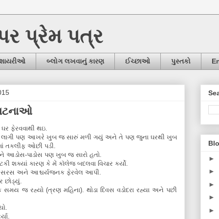
ઉપર પ્રેમ પત્ર
/શાયરીઓ
બ્લોગ લખવાનું કારણ
ઈચ્છાઓ
પુસ્તકો
En
015
Sea
 ઘટનાઓ
 ઘર ફેરવવાથી થઇ.
ર લાગી પણ આખરે ખુબ જ સારું મળી ગયું અને તે પણ જુના ઘરથી ખુબ
Blo
માં તકલીફ ઓછી પડી.
 અને આડોસ-પાડોસ પણ ખુબ જ સારો હતો.
►
ી શક્યાં કારણ કે મેં કૉલેજ બદલવા વિચાર કર્યો.
►
 સરસ અને આશ્ચર્યજનક ફેરવેલ આપી.
છોડ્યું.
►
ક સમય જ રહ્યો (ત્રણ મહિના). થોડા દિવસ વડોદરા રહ્યા અને પછી
►
યો.
►
્યા.