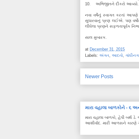
10. અભિજીતને દીકરો આવ્યો.
નવા વર્ષેનું સ્વાગત કરતાં આપણે
સુધારવાનું પ્રણ લઈએ. પણ વર્ષો
લીધેલા પ્રણને સફળતાપૂર્વક નિ
સાલ મુબારક.
at
December 31, 2015
Labels:
અંગત
,
આદતો
,
ગાંધીનગ
Newer Posts
મારા વહાલા બાળકોને - ૬ અન
મારા વહાલા બાળકો, હેપી બર્થ ડ
આશીર્વાદ. મારી આળસને કારણે ગ