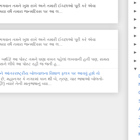
►
ે. ભગવાન તમને ખુશ રાખે અને તમારી ઈચ્છાઓ પૂરી કરે એવા
►
યા વર્ષે તમારા જન્મદિવસ પર આ લ...
►
►
►
ે. ભગવાન તમને ખુશ રાખે અને તમારી ઈચ્છાઓ પૂરી કરે એવા
►
યા વર્ષે તમારા જન્મદિવસ પર આ લ...
►
પ્પી બર્થડે! આ પોસ્ટ તમને ઘણા વખત પહેલાં લખવાની હતી પણ, સમય
►
ે લીધે આ પોસ્ટ રહી જ જતી હ...
▼
અને આંતરરાષ્ટ્રીય બોલચાલના વિશાળ ફલક પર આવવું હશે તો
 છે, મહાનગર કે નગરમાં કાન થી બે, ત્રણ, ચાર ભાષાઓ બોલતો-
્યારે તેની માતૃભાષાનું વ્યા...