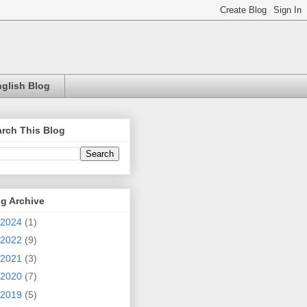
glish Blog
rch This Blog
g Archive
2024
(1)
2022
(9)
2021
(3)
2020
(7)
2019
(5)