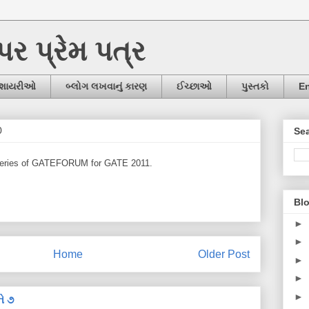
ઉપર પ્રેમ પત્ર
/શાયરીઓ
બ્લોગ લખવાનું કારણ
ઈચ્છાઓ
પુસ્તકો
En
0
Sea
st Series of GATEFORUM for GATE 2011.
Blo
►
►
Home
Older Post
►
►
►
ે ૭