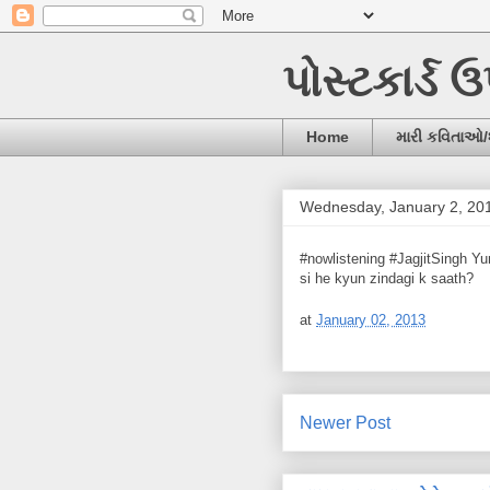
પોસ્ટકાર્ડ 
Home
મારી કવિતાઓ
Wednesday, January 2, 20
#nowlistening #JagjitSingh Yun
si he kyun zindagi k saath?
at
January 02, 2013
Newer Post