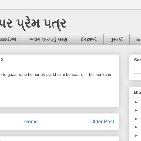
ઉપર પ્રેમ પત્ર
/શાયરીઓ
બ્લોગ લખવાનું કારણ
ઈચ્છાઓ
પુસ્તકો
En
13
Sea
 to guzar raha he har ek pal khushi ke saath, fir bhi koi kami
Blo
►
►
►
Home
Older Post
►
►