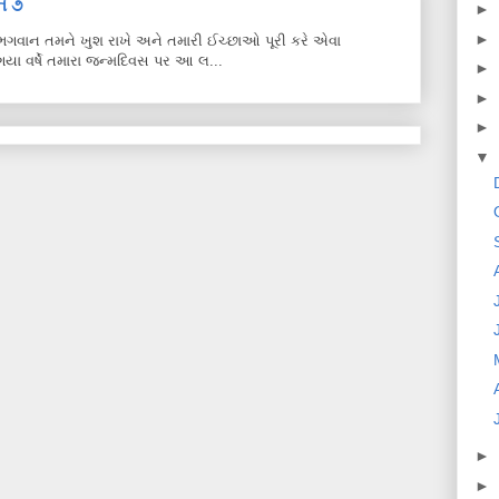
ે ૭
►
►
ે. ભગવાન તમને ખુશ રાખે અને તમારી ઈચ્છાઓ પૂરી કરે એવા
યા વર્ષે તમારા જન્મદિવસ પર આ લ...
►
►
►
▼
►
►