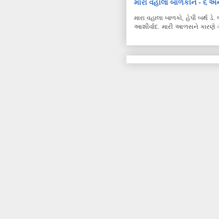
મારા વહાલા બાળકોને - ૬ અન
મારા વહાલા બાળકો, હેપી બર્થ ડ
આશીર્વાદ. મારી આળસને કારણે ગ