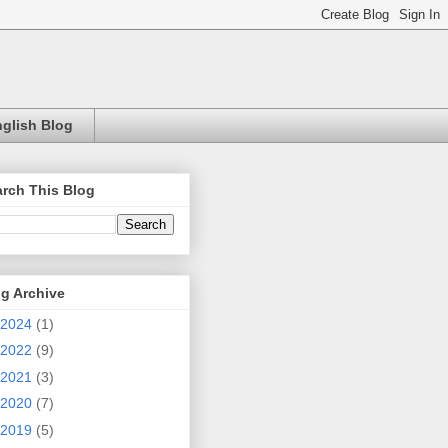
glish Blog
rch This Blog
g Archive
2024
(1)
2022
(9)
2021
(3)
2020
(7)
2019
(5)