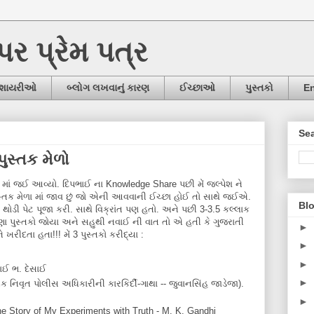
ઉપર પ્રેમ પત્ર
/શાયરીઓ
બ્લોગ લખવાનું કારણ
ઈચ્છાઓ
પુસ્તકો
En
Sea
પુસ્તક મેળો
ળા માં જઈ આવ્યો. દિપભાઈ ના Knowledge Share પછી મેં જલ્પેશ ને
ં પુસ્તક મેળા માં જાવ છું જો એની આવવાની ઈચ્છા હોઈ તો સાથે જઈએ.
Blo
 થોડી પેટ પૂજા કરી. સાથે વિક્રાંત પણ હતો. અને પછી 3-3.5 કલ્લાક
ા. ઘણા પુસ્તકો જોયા અને સહુથી નવાઈ ની વાત તો એ હતી કે ગુજરાતી
►
 ખરીદતા હતા!!! મેં 3 પુસ્તકો કરીદ્યા :
►
►
ાઈ ભ. દેસાઈ
►
ક નિવૃત પોલીસ અધિકારીની કારકિર્દી-ગાથા -- જુવાનસિંહ જાડેજા).
►
e Story of My Experiments with Truth - M. K. Gandhi