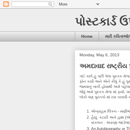
પોસ્ટકાર્ડ 
Home
મારી કવિતાઓ
Monday, May 6, 2013
અમદાવાદ રાષ્ટ્રીય 
ગઈ કાલે હું પછી પેલા પુસ્તક મે
ફોન કર્યો અને એને કીધું કે હુ
જમવાનું બાકી હોવાથી અમે પહેલા
જેવું અમે પુસ્તક મેળા માં ફર્ય
લોકો પણ પુસ્તકો માં રસ બતાવી ને
એબ્રાહમ લિંકન - મણીભ
હૈયું, કટારી અને હાથ (એ
સંકલન : અરુણા જાડેજા
An Autobiography or Th