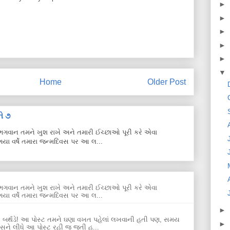
►
►
►
►
►
▼
Home
Older Post
ે ૭
ે. ભગવાન તમને ખુશ રાખે અને તમારી ઈચ્છાઓ પૂરી કરે એવા
યા વર્ષે તમારા જન્મદિવસ પર આ લ...
ે. ભગવાન તમને ખુશ રાખે અને તમારી ઈચ્છાઓ પૂરી કરે એવા
યા વર્ષે તમારા જન્મદિવસ પર આ લ...
►
પ્પી બર્થડે! આ પોસ્ટ તમને ઘણા વખત પહેલાં લખવાની હતી પણ, સમય
►
ે લીધે આ પોસ્ટ રહી જ જતી હ...