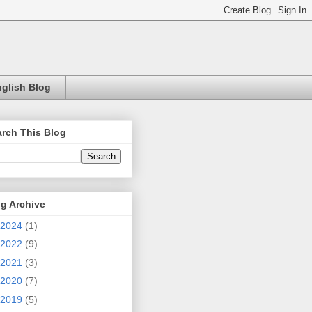
glish Blog
rch This Blog
g Archive
2024
(1)
2022
(9)
2021
(3)
2020
(7)
2019
(5)