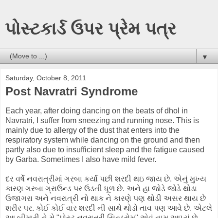
પોસ્ટકાર્ડ ઉપર પ્રેમ પત્ર
▼
Saturday, October 8, 2011
Post Navratri Syndrome
Each year, after doing dancing on the beats of dhol in
Navratri, I suffer from sneezing and running nose. This is
mainly due to allergy of the dust that enters into the
respiratory system while dancing on the ground and then
partly also due to insufficient sleep and the fatigue caused
by Garba. Sometimes I also have mild fever.
દર વર્ષે નવરાત્રીમાં ગરબા કર્યા પછી શરદી થઇ જાય છે. એનું મુખ્ય
કારણ ગરબા ગ્રાઉન્ડ પર ઉડતી ધૂળ છે. અને હા જોડે જોડે થોડા
ઉજાગરા અને નવરાત્રી નો થાક ને કારણે પણ થોડી અસર થાય છે
શરીર પર. કોઈ કોઈ વાર શરદી ની સાથે થોડો તાવ પણ આવે છે. એટલે
આ બીમારી ને મે "પોસ્ટ નવરાત્રી સિન્ડ્રોમ" એવું નામ આપ્યું છે.