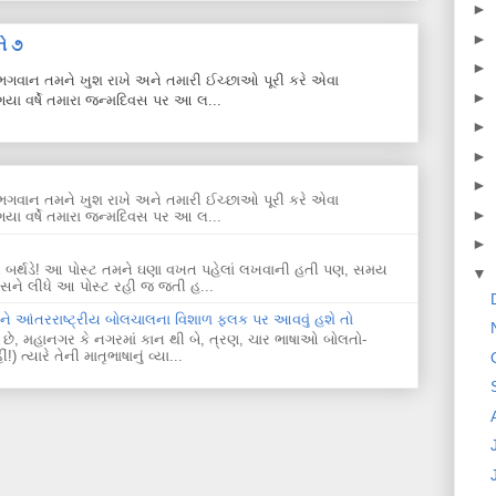
►
►
ે ૭
►
ે. ભગવાન તમને ખુશ રાખે અને તમારી ઈચ્છાઓ પૂરી કરે એવા
►
યા વર્ષે તમારા જન્મદિવસ પર આ લ...
►
►
►
ે. ભગવાન તમને ખુશ રાખે અને તમારી ઈચ્છાઓ પૂરી કરે એવા
►
યા વર્ષે તમારા જન્મદિવસ પર આ લ...
►
પ્પી બર્થડે! આ પોસ્ટ તમને ઘણા વખત પહેલાં લખવાની હતી પણ, સમય
▼
ે લીધે આ પોસ્ટ રહી જ જતી હ...
અને આંતરરાષ્ટ્રીય બોલચાલના વિશાળ ફલક પર આવવું હશે તો
 છે, મહાનગર કે નગરમાં કાન થી બે, ત્રણ, ચાર ભાષાઓ બોલતો-
્યારે તેની માતૃભાષાનું વ્યા...