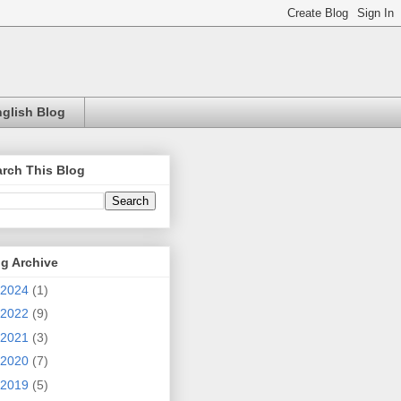
glish Blog
rch This Blog
g Archive
2024
(1)
2022
(9)
2021
(3)
2020
(7)
2019
(5)