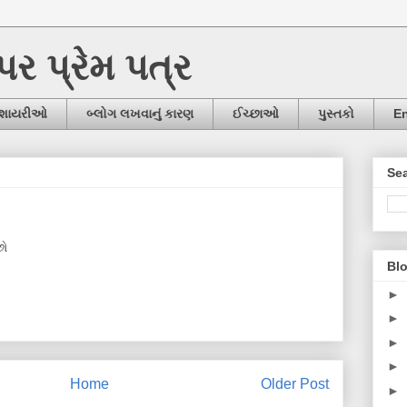
ઉપર પ્રેમ પત્ર
/શાયરીઓ
બ્લોગ લખવાનું કારણ
ઈચ્છાઓ
પુસ્તકો
En
Sea
છો
Blo
►
►
►
►
Home
Older Post
►